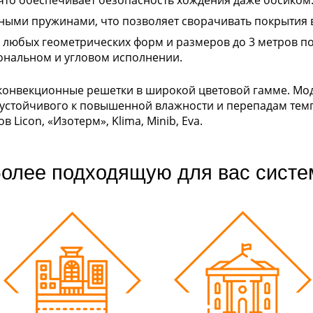
 что обеспечивает безопасность хождения даже босиком
ными пружинами, что позволяет сворачивать покрытия в
 любых геометрических форм и размеров до 3 метров по
гональном и угловом исполнении.
конвекционные решетки в широкой цветовой гамме. Мо
устойчивого к повышенной влажности и перепадам темп
Licon, «Изотерм», Klima, Minib, Eva.
олее подходящую для вас систе