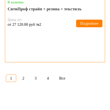
В наличии
СитиПроф страйп + резина + текстиль
Цена от:
Подробнее
от 27 120.00 руб /м2
1
2
3
4
Все