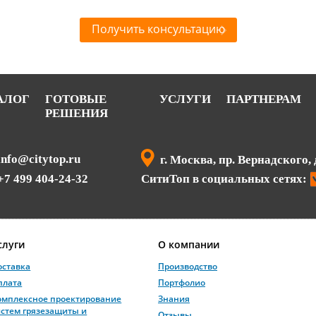
Получить консультацию
АЛОГ
ГОТОВЫЕ
УСЛУГИ
ПАРТНЕРАМ
РЕШЕНИЯ
info@citytop.ru
г. Москва, пр. Вернадского, 
+7 499 404-24-32
СитиТоп в социальных сетях:
слуги
О компании
оставка
Производство
плата
Портфолио
омплексное проектирование
Знания
истем грязезащиты и
Отзывы