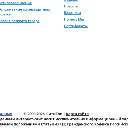
ротивоскольжения
Новости
бслуживание грязезащитных
Вакансии
ешеток
Почему Мы
словия возврата товара
Сертификаты
данных
© 2009-2026, СитиТоп
|
Карта сайта
 данный интернет-сайт носит исключительно информационный хара
ляемой положениями Статьи 437 (2) Гражданского Кодекса Российс