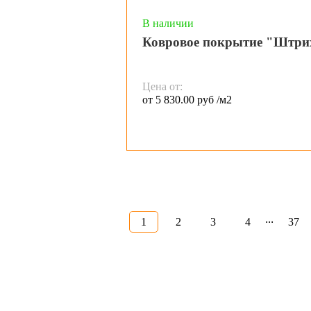
В наличии
Ковровое покрытие "Штри
Цена от:
от 5 830.00 руб /м2
...
1
2
3
4
37