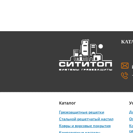
КАТ
Каталог
У
Грязезащитные решетки
Д
Стальной решетчатый настил
О
Ковры и ворсовые покрытия
К
с
Композитные настилы