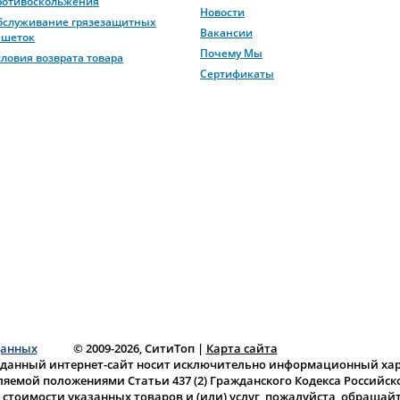
ротивоскольжения
Новости
бслуживание грязезащитных
Вакансии
ешеток
Почему Мы
словия возврата товара
Сертификаты
данных
© 2009-2026, СитиТоп
|
Карта сайта
 данный интернет-сайт носит исключительно информационный хара
ляемой положениями Статьи 437 (2) Гражданского Кодекса Российс
тоимости указанных товаров и (или) услуг, пожалуйста, обращай