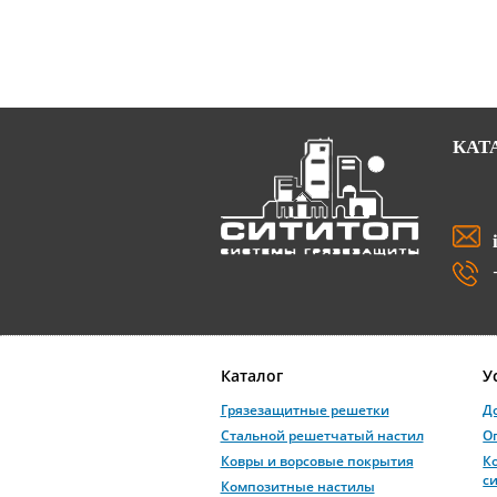
КАТ
Каталог
У
Грязезащитные решетки
Д
Стальной решетчатый настил
О
Ковры и ворсовые покрытия
К
с
Композитные настилы