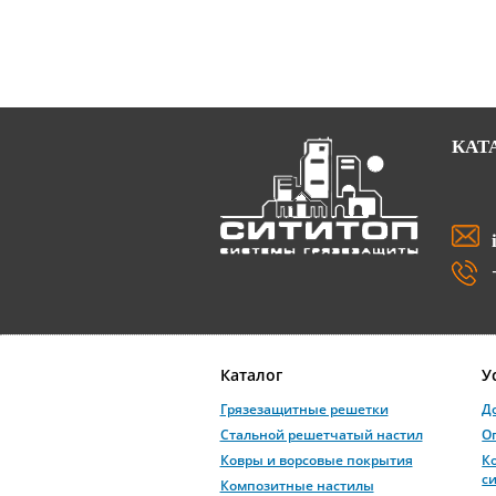
КАТ
Каталог
У
Грязезащитные решетки
Д
Стальной решетчатый настил
О
Ковры и ворсовые покрытия
К
с
Композитные настилы