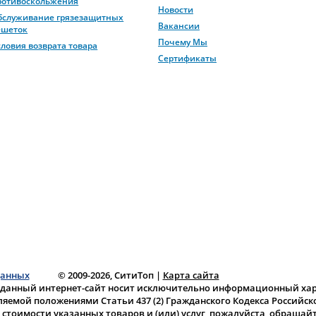
ротивоскольжения
Новости
бслуживание грязезащитных
Вакансии
ешеток
Почему Мы
словия возврата товара
Сертификаты
данных
© 2009-2026, СитиТоп
|
Карта сайта
 данный интернет-сайт носит исключительно информационный хара
ляемой положениями Статьи 437 (2) Гражданского Кодекса Российс
тоимости указанных товаров и (или) услуг, пожалуйста, обращай