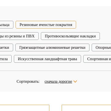
ыльца
Резиновые ячеистые покрытия
цы из резины и ПВХ
Противоскользящие накладки
шетки
Грязезащитные алюминиевые решетки
Опорные
стила
Искусственная ландшафтная трава
Спортивная и
Сортировать:
сначала дорогие