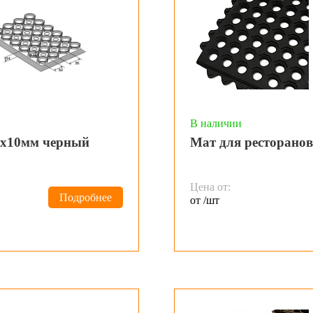
В наличии
0х10мм черный
Мат для ресторано
Цена от:
Подробнее
от /шт