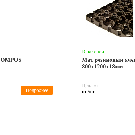
В наличии
 COMPOS
Мат резиновый яч
800х1200х18мм.
Цена от:
Подробнее
от /шт