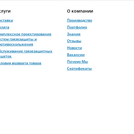
слуги
О компании
оставка
Производство
плата
Портфолио
омплексное проектирование
Знания
истем грязезащиты и
Отзывы
ротивоскольжения
Новости
бслуживание грязезащитных
Вакансии
ешеток
Почему Мы
словия возврата товара
Сертификаты