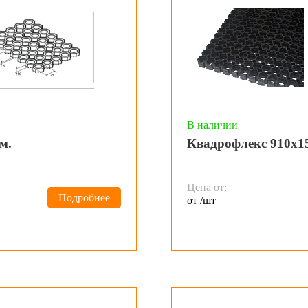
В наличии
м.
Квадрофлекс 910х1
Цена от:
Подробнее
от /шт