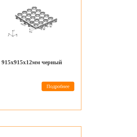
в 915х915х12мм черный
Подробнее