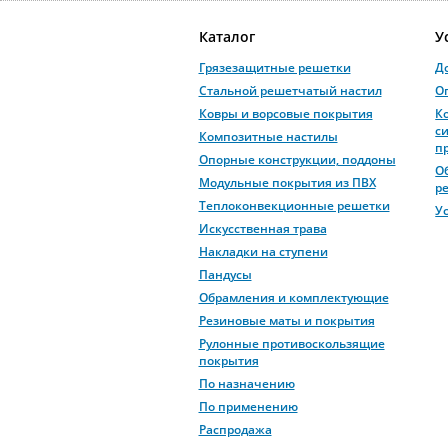
Каталог
У
Грязезащитные решетки
Д
Стальной решетчатый настил
О
Ковры и ворсовые покрытия
К
с
Композитные настилы
п
Опорные конструкции, поддоны
О
Модульные покрытия из ПВХ
р
Теплоконвекционные решетки
У
Искусственная трава
Накладки на ступени
Пандусы
Обрамления и комплектующие
Резиновые маты и покрытия
Рулонные противоскользящие
покрытия
По назначению
По применению
Распродажа