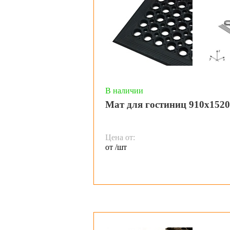
В наличии
Мат для гостиниц 910х152
Цена от:
от /шт