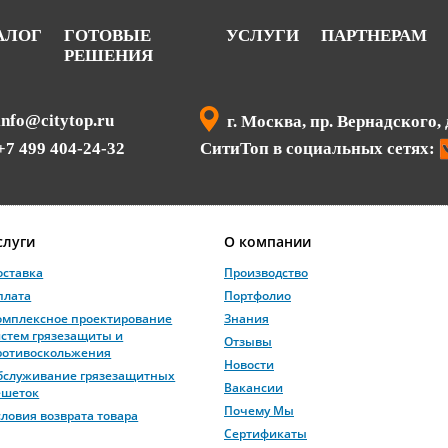
АЛОГ
ГОТОВЫЕ
УСЛУГИ
ПАРТНЕРАМ
РЕШЕНИЯ
info@citytop.ru
г. Москва, пр. Вернадского, 
+7 499 404-24-32
СитиТоп в социальных сетях:
слуги
О компании
оставка
Производство
плата
Портфолио
омплексное проектирование
Знания
истем грязезащиты и
Отзывы
ротивоскольжения
Новости
бслуживание грязезащитных
Вакансии
ешеток
Почему Мы
словия возврата товара
Сертификаты