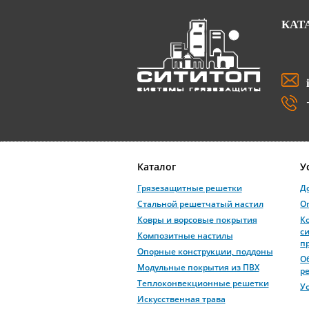
КАТ
Каталог
У
Грязезащитные решетки
Д
Стальной решетчатый настил
О
Ковры и ворсовые покрытия
К
с
Композитные настилы
п
Опорные конструкции, поддоны
О
Модульные покрытия из ПВХ
р
Теплоконвекционные решетки
У
Искусственная трава