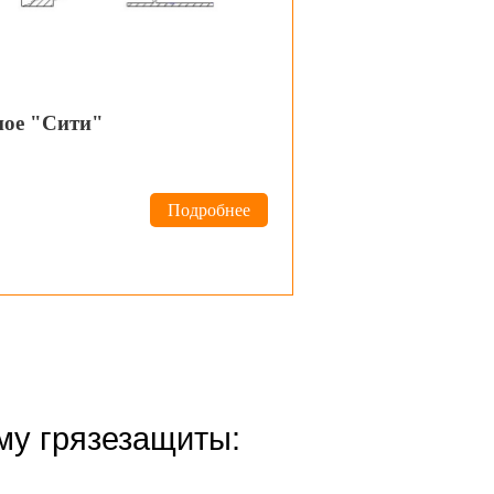
ное "Сити"
Подробнее
му грязезащиты: