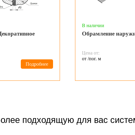
В наличии
Декоративное
Обрамление наруж
Цена от:
от /пог. м
Подробнее
олее подходящую для вас систе