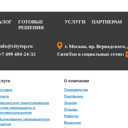
АЛОГ
ГОТОВЫЕ
УСЛУГИ
ПАРТНЕРАМ
РЕШЕНИЯ
info@citytop.ru
г. Москва, пр. Вернадского, 
+7 499 404-24-32
СитиТоп в социальных сетях:
слуги
О компании
оставка
Производство
плата
Портфолио
омплексное проектирование
Знания
истем грязезащиты и
Отзывы
ротивоскольжения
Новости
бслуживание грязезащитных
Вакансии
ешеток