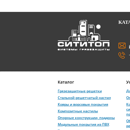
КАТ
Каталог
У
Грязезащитные решетки
Д
Стальной решетчатый настил
О
Ковры и ворсовые покрытия
К
с
Композитные настилы
п
Опорные конструкции, поддоны
О
Модульные покрытия из ПВХ
р