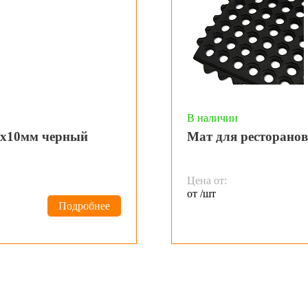
В наличии
0х10мм черный
Мат для ресторано
Цена от:
от /шт
Подробнее