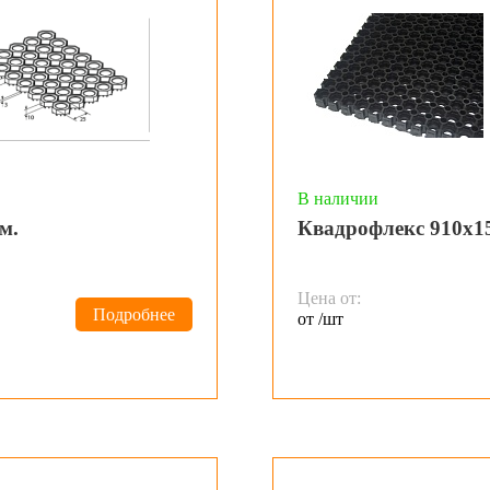
В наличии
м.
Квадрофлекс 910х1
Цена от:
Подробнее
от /шт