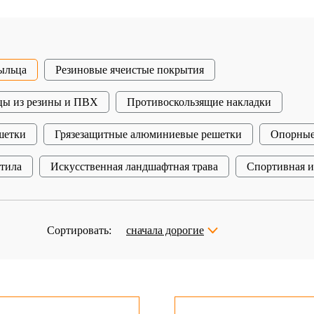
ыльца
Резиновые ячеистые покрытия
цы из резины и ПВХ
Противоскользящие накладки
шетки
Грязезащитные алюминиевые решетки
Опорные
стила
Искусственная ландшафтная трава
Спортивная и
Сортировать:
сначала дорогие