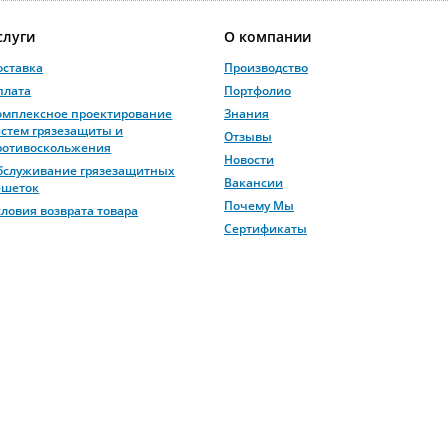
слуги
О компании
оставка
Производство
плата
Портфолио
омплексное проектирование
Знания
истем грязезащиты и
Отзывы
ротивоскольжения
Новости
бслуживание грязезащитных
Вакансии
ешеток
Почему Мы
словия возврата товара
Сертификаты