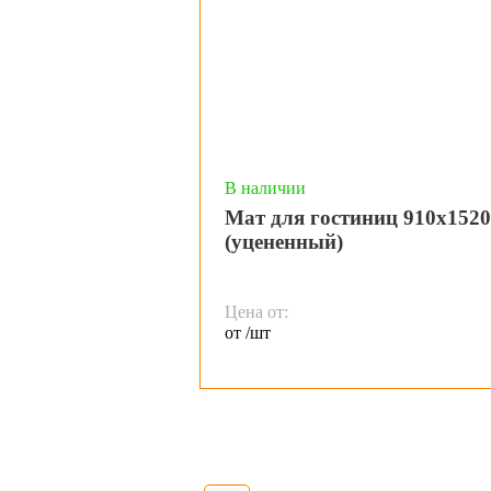
В наличии
Мат для гостиниц 910х152
(уцененный)
Цена от:
от /шт