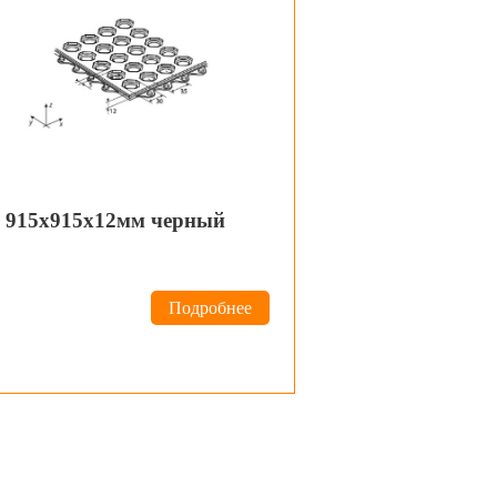
в 915х915х12мм черный
Подробнее