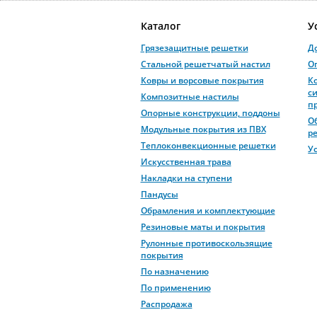
Каталог
У
Грязезащитные решетки
Д
Стальной решетчатый настил
О
Ковры и ворсовые покрытия
К
с
Композитные настилы
п
Опорные конструкции, поддоны
О
Модульные покрытия из ПВХ
р
Теплоконвекционные решетки
У
Искусственная трава
Накладки на ступени
Пандусы
Обрамления и комплектующие
Резиновые маты и покрытия
Рулонные противоскользящие
покрытия
По назначению
По применению
Распродажа