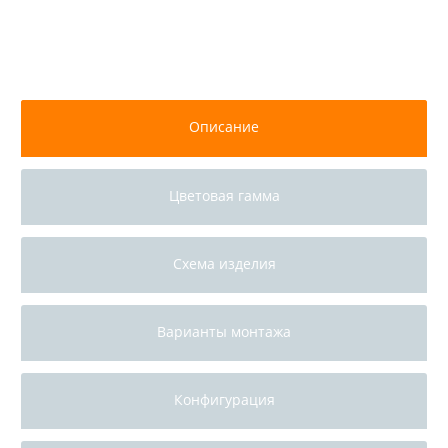
-
1
+
Цена: 6 230.00 руб/шт
Брайт текстиль+резина 800 мм/500 мм
Описание
красный (Внкр)
Цветовая гамма
-
1
+
Цена: 6 230.00 руб/шт
Схема изделия
Брайт текстиль+резина 800 мм/500 мм
синий (Внсин)
Варианты монтажа
-
1
+
Цена: 6 230.00 руб/шт
Конфигурация
Брайт текстиль+резина 800 мм/500 мм