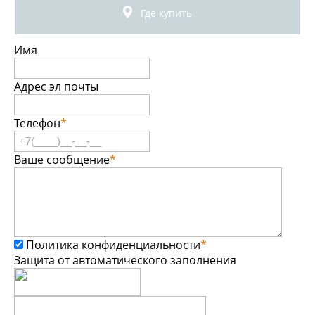
зеленый (Внз)
Где купить
-
1
+
Цена: 6 230.00 руб/шт
Имя
Адрес эл почты
Брайт текстиль+резина 800 мм/500 мм
коричневый (Внкор)
Телефон
*
-
1
+
Цена: 6 230.00 руб/шт
Ваше сообщение
*
Брайт текстиль+резина 800 мм/500 мм
красный (Ввкр)
Политика конфиденциальности
*
Защита от автоматического заполнения
-
1
+
Цена: 6 230.00 руб/шт